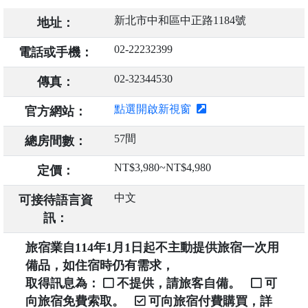
新北市中和區中正路1184號
地址：
02-22232399
電話或手機：
02-32344530
傳真：
點選開啟新視窗
官方網站：
57間
總房間數：
NT$3,980~NT$4,980
定價：
中文
可接待語言資
訊：
旅宿業自114年1月1日起不主動提供旅宿一次用
備品，如住宿時仍有需求，
取得訊息為：
不提供，請旅客自備。
可
向旅宿免費索取。
可向旅宿付費購買，詳