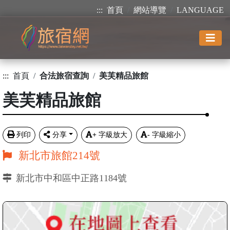
:::
首頁
網站導覽
LANGUAGE
:::
首頁
合法旅宿查詢
美芙精品旅館
美芙精品旅館
列印
分享
+
字級放大
-
字級縮小
新北市旅館214號
新北市中和區中正路1184號