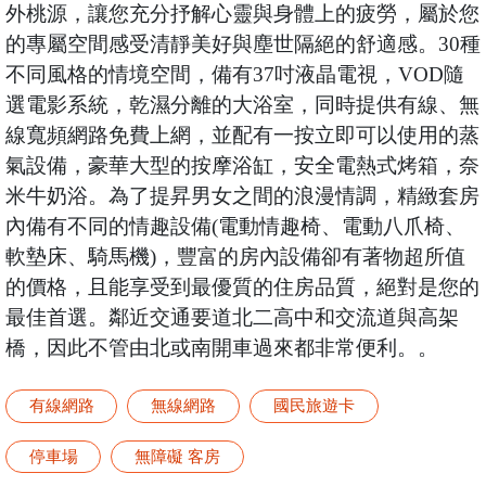
外桃源，讓您充分抒解心靈與身體上的疲勞，屬於您
的專屬空間感受清靜美好與塵世隔絕的舒適感。30種
不同風格的情境空間，備有37吋液晶電視，VOD隨
選電影系統，乾濕分離的大浴室，同時提供有線、無
線寬頻網路免費上網，並配有一按立即可以使用的蒸
氣設備，豪華大型的按摩浴缸，安全電熱式烤箱，奈
米牛奶浴。為了提昇男女之間的浪漫情調，精緻套房
內備有不同的情趣設備(電動情趣椅、電動八爪椅、
軟墊床、騎馬機)，豐富的房內設備卻有著物超所值
的價格，且能享受到最優質的住房品質，絕對是您的
最佳首選。鄰近交通要道北二高中和交流道與高架
橋，因此不管由北或南開車過來都非常便利。。
有線網路
無線網路
國民旅遊卡
停車場
無障礙 客房