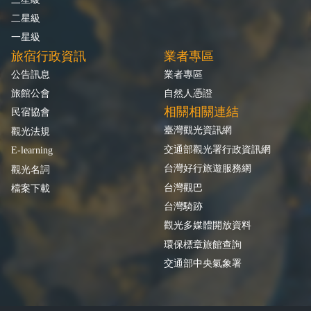
二星級
一星級
旅宿行政資訊
業者專區
公告訊息
業者專區
旅館公會
自然人憑證
相關相關連結
民宿協會
臺灣觀光資訊網
觀光法規
交通部觀光署行政資訊網
E-learning
台灣好行旅遊服務網
觀光名詞
台灣觀巴
檔案下載
台灣騎跡
觀光多媒體開放資料
環保標章旅館查詢
交通部中央氣象署