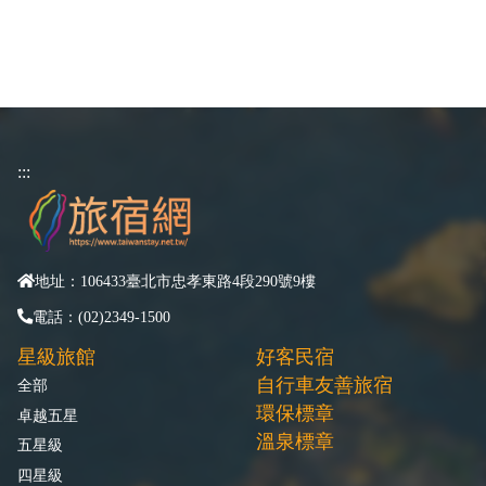
:::
地址：106433臺北市忠孝東路4段290號9樓
電話：(02)2349-1500
星級旅館
好客民宿
自行車友善旅宿
全部
環保標章
卓越五星
溫泉標章
五星級
四星級