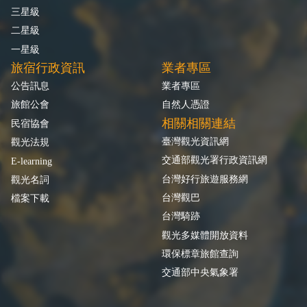
三星級
二星級
一星級
旅宿行政資訊
業者專區
公告訊息
業者專區
旅館公會
自然人憑證
相關相關連結
民宿協會
臺灣觀光資訊網
觀光法規
交通部觀光署行政資訊網
E-learning
台灣好行旅遊服務網
觀光名詞
台灣觀巴
檔案下載
台灣騎跡
觀光多媒體開放資料
環保標章旅館查詢
交通部中央氣象署