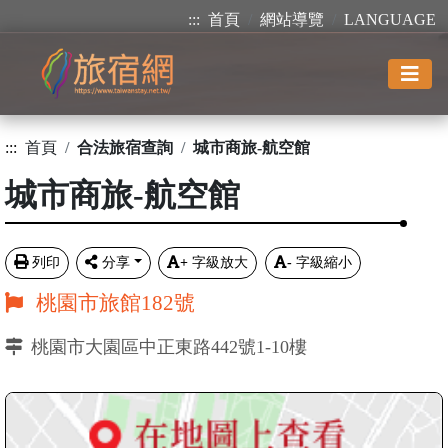
:::
首頁
網站導覽
LANGUAGE
:::
首頁
合法旅宿查詢
城市商旅-航空館
城市商旅-航空館
列印
分享
+
字級放大
-
字級縮小
桃園市旅館182號
桃園市大園區中正東路442號1-10樓