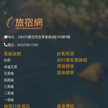
:::
地址：106433臺北市忠孝東路4段290號9樓
電話：(02)2349-1500
星級旅館
好客民宿
自行車友善旅宿
全部
環保標章
卓越五星
溫泉標章
五星級
四星級
三星級
二星級
一星級
旅宿行政資訊
業者專區