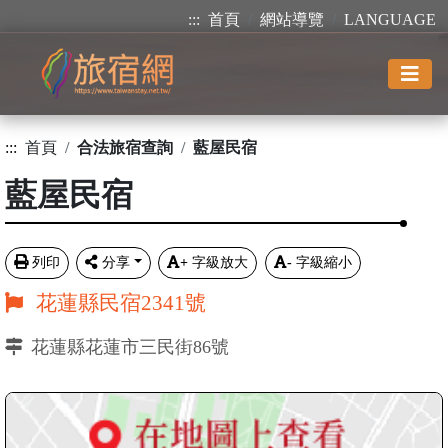
:::
首頁
網站導覽
LANGUAGE
:::
首頁
合法旅宿查詢
藍屋民宿
藍屋民宿
列印
分享
+
字級放大
-
字級縮小
花蓮縣民宿2341號
花蓮縣花蓮市三民街86號