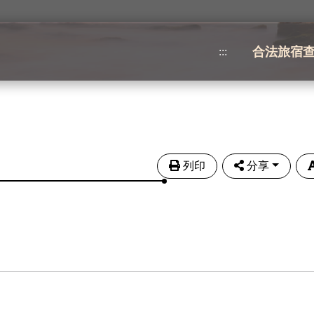
合法旅宿
:::
列印
分享