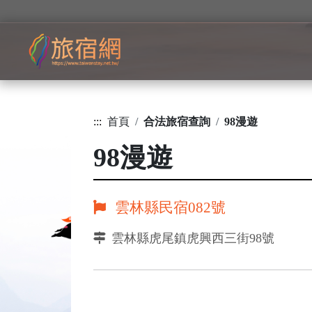
:::
首頁
合法旅宿查詢
98漫遊
98漫遊
雲林縣民宿082號
雲林縣虎尾鎮虎興西三街98號