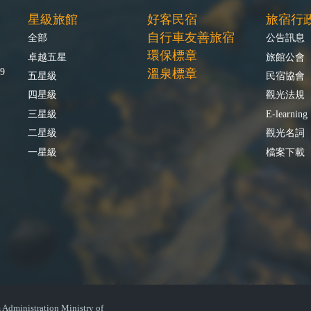
星級旅館
好客民宿
旅宿行
自行車友善旅宿
全部
公告訊息
環保標章
卓越五星
旅館公會
9
溫泉標章
五星級
民宿協會
四星級
觀光法規
三星級
E-learning
二星級
觀光名詞
一星級
檔案下載
istration Ministry of