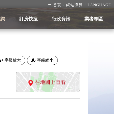
:::
首頁
網站導覽
LANGUAGE
查詢
訂房快搜
行政資訊
業者專區
+
字級放大
-
字級縮小