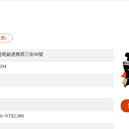
費)
虎尾鎮虎興西三街98號
294
80~NT$2,980