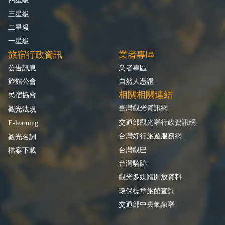
三星級
二星級
一星級
旅宿行政資訊
業者專區
公告訊息
業者專區
旅館公會
自然人憑證
相關相關連結
民宿協會
臺灣觀光資訊網
觀光法規
交通部觀光署行政資訊網
E-learning
台灣好行旅遊服務網
觀光名詞
台灣觀巴
檔案下載
台灣騎跡
觀光多媒體開放資料
環保標章旅館查詢
交通部中央氣象署