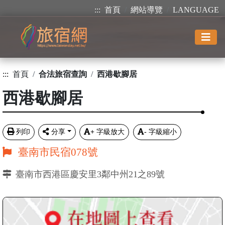
:::
首頁
網站導覽
LANGUAGE
:::
首頁
合法旅宿查詢
西港歇腳居
西港歇腳居
列印
分享
+
字級放大
-
字級縮小
臺南市民宿078號
臺南市西港區慶安里3鄰中州21之89號