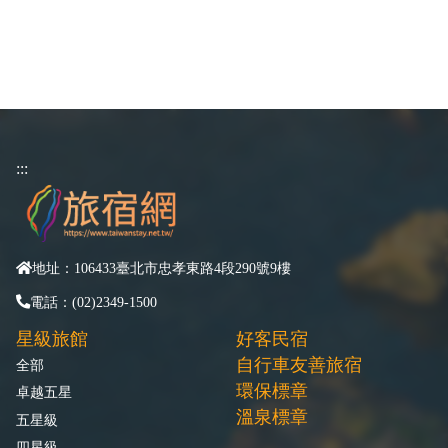
:::
地址：106433臺北市忠孝東路4段290號9樓
電話：(02)2349-1500
星級旅館
好客民宿
自行車友善旅宿
全部
環保標章
卓越五星
溫泉標章
五星級
四星級