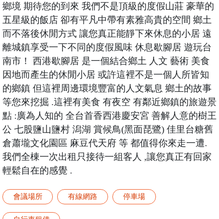
鄉境 期待您的到來 我們不是頂級的度假山莊 豪華的
五星級的飯店 卻有平凡中帶有素雅高貴的空間 鄉土
而不落後休閒方式 讓您真正能靜下來休息的小居 遠
離城鎮享受一下不同的度假風味 休息歇腳居 遊玩台
南市！ 西港歇腳居 是一個結合鄉土 人文 藝術 美食
因地而產生的休閒小居 或許這裡不是一個人所皆知
的鄉鎮 但這裡周邊環境豐富的人文氣息 鄉土的故事
等您來挖掘 .這裡有美食 有夜空 有鄰近鄉鎮的旅遊景
點 :廣為人知的 全台首香西港慶安宮 善解人意的樹王
公 七股鹽山鹽村 潟湖 賞候鳥(黑面琵鷺) 佳里台糖舊
倉蕭壠文化園區 麻豆代天府 等 都值得你來走一遭.
我們全棟一次出租只接待一組客人 ,讓您真正有回家
輕鬆自在的感覺 .
會議場所
有線網路
停車場