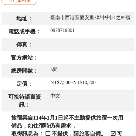
自行車租借
臺南市西港區慶安里3鄰中州21之89號
地址：
0978719801
電話或手機：
-
傳真：
-
官方網站：
5間
總房間數：
NT$7,500~NT$10,200
定價：
中文
可接待語言資
訊：
旅宿業自114年1月1日起不主動提供旅宿一次用
備品，如住宿時仍有需求，
取得訊息為：
不提供，請旅客自備。
可