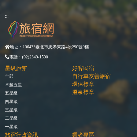
:::
地址：106433臺北市忠孝東路4段290號9樓
電話：(02)2349-1500
星級旅館
好客民宿
自行車友善旅宿
全部
環保標章
卓越五星
溫泉標章
五星級
四星級
三星級
二星級
一星級
旅宿行政資訊
業者專區