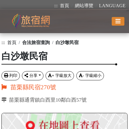
:::
首頁
網站導覽
LANGUAGE
:::
首頁
合法旅宿查詢
白沙墩民宿
白沙墩民宿
列印
分享
+
字級放大
-
字級縮小
苗栗縣民宿270號
苗栗縣通霄鎮白西里10鄰白西57號