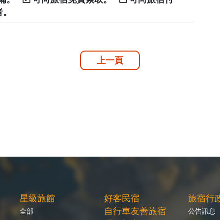
者。
上一頁
星級旅館
好客民宿
旅宿行
自行車友善旅宿
全部
公告訊息