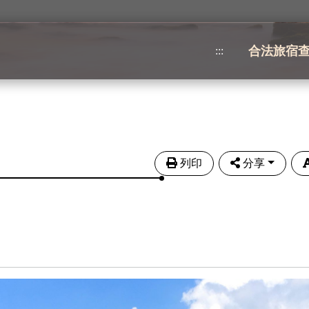
合法旅宿
:::
列印
分享