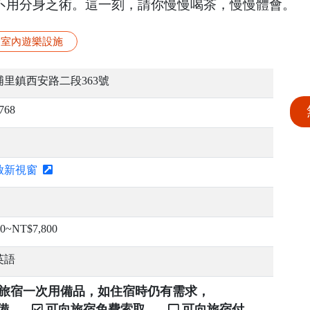
不用分身乏術。這一刻，請你慢慢喝茶，慢慢體會。
室內遊樂設施
里鎮西安路二段363號
768
啟新視窗
00~NT$7,800
英語
提供旅宿一次用備品，如住宿時仍有需求，
自備。
可向旅宿免費索取。
可向旅宿付