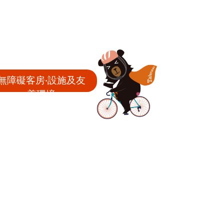
無障礙客房‧設施及友
善環境