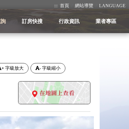
:::
首頁
網站導覽
LANGUAGE
查詢
訂房快搜
行政資訊
業者專區
+
字級放大
-
字級縮小