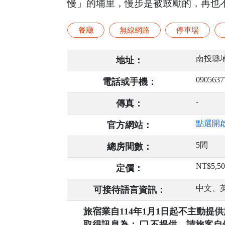
慢」的埔里，慢步是被鼓勵的，再也
餐廳
無線網路
停車場
南投縣埔
地址：
0905637
電話或手機：
-
傳真：
點選開
官方網站：
5間
總房間數：
NT$5,5
定價：
中文、
可接待語言資訊：
旅宿業自114年1月1日起不主動
取得訊息為：
不提供，請旅客