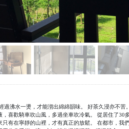
經過沸水一燙，才能沏出綿綿韻味。 好茶久浸亦不苦。
，喜歡騎車吹山風，多過坐車吹冷氣。 從居住了30
來只有在寧靜的山裡，才有真正的放鬆。 在都市，我