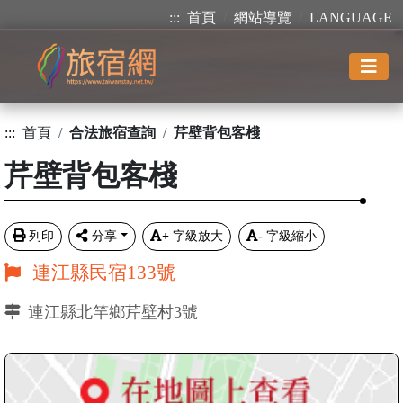
:::
首頁
網站導覽
LANGUAGE
:::
首頁
合法旅宿查詢
芹壁背包客棧
芹壁背包客棧
列印
分享
+
字級放大
-
字級縮小
連江縣民宿133號
連江縣北竿鄉芹壁村3號