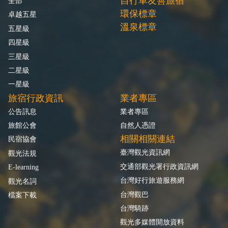
自行車友善旅宿
全部
環保標章
卓越五星
溫泉標章
五星級
四星級
三星級
二星級
一星級
旅宿行政資訊
業者專區
公告訊息
業者專區
旅館公會
自然人憑證
相關相關連結
民宿協會
臺灣觀光資訊網
觀光法規
交通部觀光署行政資訊網
E-learning
台灣好行旅遊服務網
觀光名詞
台灣觀巴
檔案下載
台灣騎跡
觀光多媒體開放資料