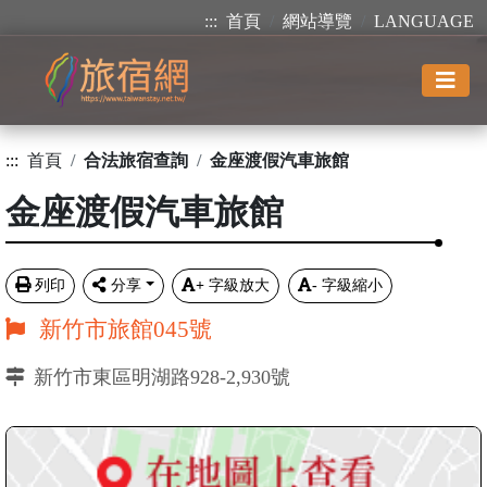
:::
首頁
網站導覽
LANGUAGE
:::
首頁
合法旅宿查詢
金座渡假汽車旅館
金座渡假汽車旅館
列印
分享
+
字級放大
-
字級縮小
新竹市旅館045號
新竹市東區明湖路928-2,930號