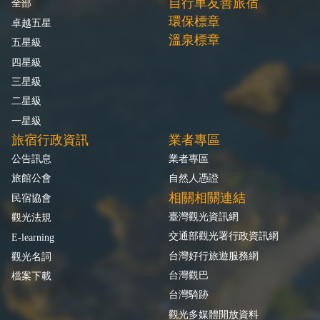
自行車友善旅宿
全部
環保標章
卓越五星
溫泉標章
五星級
四星級
三星級
二星級
一星級
旅宿行政資訊
業者專區
公告訊息
業者專區
旅館公會
自然人憑證
相關相關連結
民宿協會
臺灣觀光資訊網
觀光法規
交通部觀光署行政資訊網
E-learning
台灣好行旅遊服務網
觀光名詞
台灣觀巴
檔案下載
台灣騎跡
觀光多媒體開放資料