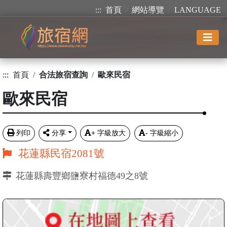
:::
首頁
網站導覽
LANGUAGE
:::
首頁
合法旅宿查詢
歐來民宿
歐來民宿
列印
分享
+
字級放大
-
字級縮小
花蓮縣民宿2081號
花蓮縣壽豐鄉鹽寮村福德49之8號