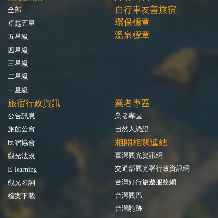
自行車友善旅宿
全部
環保標章
卓越五星
溫泉標章
五星級
四星級
三星級
二星級
一星級
旅宿行政資訊
業者專區
公告訊息
業者專區
旅館公會
自然人憑證
相關相關連結
民宿協會
臺灣觀光資訊網
觀光法規
交通部觀光署行政資訊網
E-learning
台灣好行旅遊服務網
觀光名詞
台灣觀巴
檔案下載
台灣騎跡