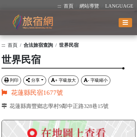
:::
首頁
網站導覽
LANGUAGE
:::
首頁
合法旅宿查詢
世界民宿
世界民宿
列印
分享
+
字級放大
-
字級縮小
花蓮縣民宿1677號
花蓮縣壽豐鄉志學村9鄰中正路328巷15號