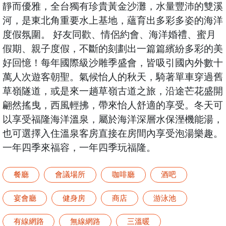
靜而優雅，全台獨有珍貴黃金沙灘，水量豐沛的雙溪
河，是東北角重要水上基地，蘊育出多彩多姿的海洋
度假氛圍。 好友同歡、情侶約會、海洋婚禮、蜜月
假期、親子度假，不斷的刻劃出一篇篇繽紛多彩的美
好回憶！每年國際級沙雕季盛會，皆吸引國內外數十
萬人次遊客朝聖。氣候怡人的秋天，騎著單車穿過舊
草嶺隧道，或是來一趟草嶺古道之旅，沿途芒花盛開
翩然搖曳，西風輕拂，帶來怡人舒適的享受。冬天可
以享受福隆海洋溫泉，屬於海洋深層水保溼機能湯，
也可選擇入住溫泉客房直接在房間內享受泡湯樂趣。
一年四季來福容，一年四季玩福隆。
餐廳
會議場所
咖啡廳
酒吧
宴會廳
健身房
商店
游泳池
有線網路
無線網路
三溫暖