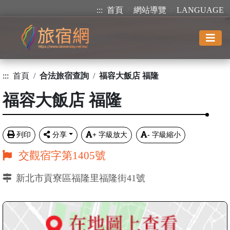
:::
首頁
網站導覽
LANGUAGE
:::
首頁
合法旅宿查詢
福容大飯店 福隆
福容大飯店 福隆
列印
分享
+
字級放大
-
字級縮小
交觀宿字第1405號
新北市貢寮區福隆里福隆街41號