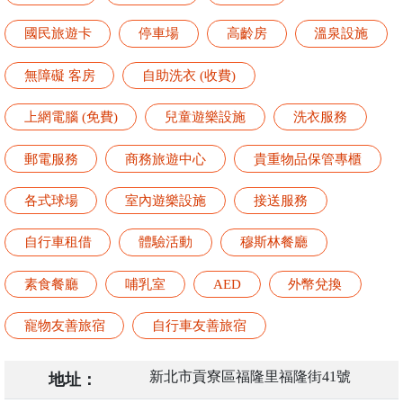
國民旅遊卡
停車場
高齡房
溫泉設施
無障礙 客房
自助洗衣 (收費)
上網電腦 (免費)
兒童遊樂設施
洗衣服務
郵電服務
商務旅遊中心
貴重物品保管專櫃
各式球場
室內遊樂設施
接送服務
自行車租借
體驗活動
穆斯林餐廳
素食餐廳
哺乳室
AED
外幣兌換
寵物友善旅宿
自行車友善旅宿
新北市貢寮區福隆里福隆街41號
地址：