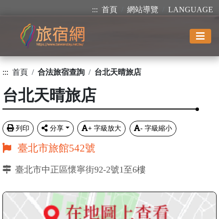
:::
首頁
網站導覽
LANGUAGE
:::
首頁
合法旅宿查詢
台北天晴旅店
台北天晴旅店
列印
分享
+
字級放大
-
字級縮小
臺北市旅館542號
臺北市中正區懷寧街92-2號1至6樓