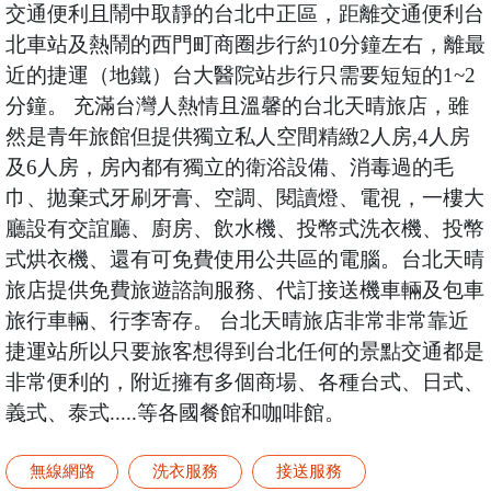
交通便利且鬧中取靜的台北中正區，距離交通便利台
北車站及熱鬧的西門町商圈步行約10分鐘左右，離最
近的捷運（地鐵）台大醫院站步行只需要短短的1~2
分鐘。 充滿台灣人熱情且溫馨的台北天晴旅店，雖
然是青年旅館但提供獨立私人空間精緻2人房,4人房
及6人房，房內都有獨立的衛浴設備、消毒過的毛
巾、拋棄式牙刷牙膏、空調、閱讀燈、電視，一樓大
廳設有交誼廳、廚房、飲水機、投幣式洗衣機、投幣
式烘衣機、還有可免費使用公共區的電腦。台北天晴
旅店提供免費旅遊諮詢服務、代訂接送機車輛及包車
旅行車輛、行李寄存。 台北天晴旅店非常非常靠近
捷運站所以只要旅客想得到台北任何的景點交通都是
非常便利的，附近擁有多個商場、各種台式、日式、
義式、泰式.....等各國餐館和咖啡館。
無線網路
洗衣服務
接送服務