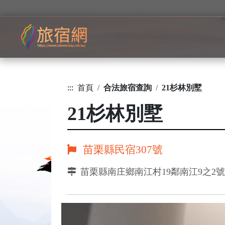
:::
首頁
合法旅宿查詢
21杉林別墅
21杉林別墅
苗栗縣民宿307號
苗栗縣南庄鄉南江村19鄰南江9之2號