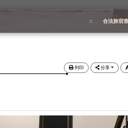
合法旅宿
:::
列印
分享