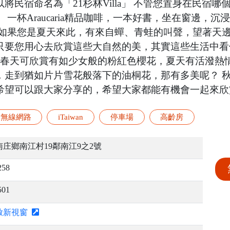
民宿命名為「21杉林Villa」 不管您置身在民宿哪
一杯Araucaria精品咖啡，一本好書，坐在窗邊，
 如果您是夏天來此，有來自蟬、青蛙的叫聲，望著天
只要您用心去欣賞這些大自然的美，其實這些生活中看
，春天可欣賞有如少女般的粉紅色櫻花，夏天有活潑熱
走到猶如片片雪花般落下的油桐花，那有多美呢？ 秋冬
希望可以跟大家分享的，希望大家都能有機會一起來欣
無線網路
iTaiwan
停車場
高齡房
庄鄉南江村19鄰南江9之2號
258
501
啟新視窗