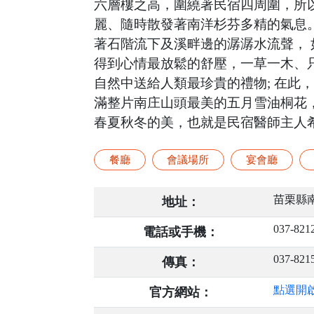
六層樓之高，圍繞著民宿四周圍，所以將
麗、隨時散發著南洋杉芬多精的氣息。 
著石階流下及溪畔邊的潺潺水流聲，
得到心情最放鬆的舒壓，一草一木、
自然中送給人類最珍貴的禮物; 在此
滿整片南庄山頭最美的五月雪油桐花，
春夏秋冬的美，也就是民宿醫師主人
餐廳
會議場所
宴會廳
苗栗縣南
地址：
037-821
電話或手機：
037-821
傳真：
點選開
官方網站：