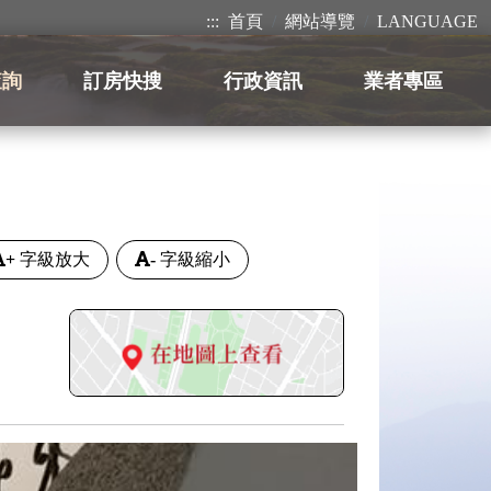
:::
首頁
網站導覽
LANGUAGE
查詢
訂房快搜
行政資訊
業者專區
+
字級放大
-
字級縮小