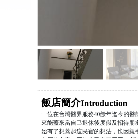
飯店簡介
Introduction
一位在台灣醫界服務40餘年迄今的醫
來能蓋來當自己退休後度假及招待朋
始有了想蓋起這民宿的想法，也因親手