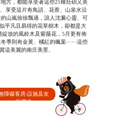
個地方，都能享受著這些21棵壯碩又美
沉浸、享受這片有鳥語、花香、山泉水沿
邊的山嵐徐徐飄過，誏人沈澱心靈、可
似平凡且易得的花草樹木，卻都是大
情綻放的風鈴木及紫薇花，5月更有佈
季則有金黃、橘紅的楓葉⋯⋯ ​ 這些
賞這美麗的南庄美景。
無障礙客房‧設施及友
善環境