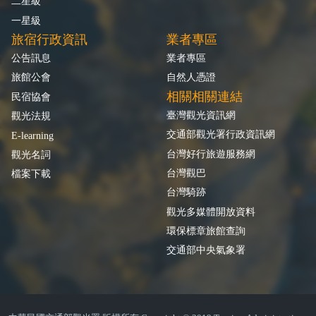
二星級
一星級
旅宿行政資訊
業者專區
公告訊息
業者專區
旅館公會
自然人憑證
相關相關連結
民宿協會
臺灣觀光資訊網
觀光法規
交通部觀光署行政資訊網
E-learning
台灣好行旅遊服務網
觀光名詞
台灣觀巴
檔案下載
台灣騎跡
觀光多媒體開放資料
環保標章旅館查詢
交通部中央氣象署