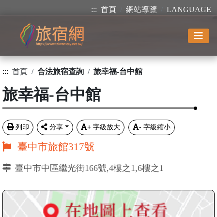
:::
首頁
網站導覽
LANGUAGE
:::
首頁
合法旅宿查詢
旅幸福-台中館
旅幸福-台中館
列印
分享
+
字級放大
-
字級縮小
臺中市旅館317號
臺中市中區繼光街166號,4樓之1,6樓之1