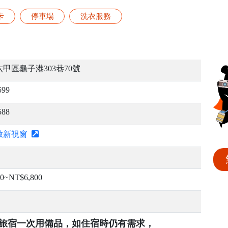
卡
停車場
洗衣服務
甲區龜子港303巷70號
599
588
啟新視窗
00~NT$6,800
提供旅宿一次用備品，如住宿時仍有需求，