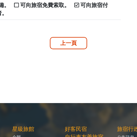
自備。
可向旅宿免費索取。
可向旅宿付
者。
上一頁
星級旅館
好客民宿
旅宿行