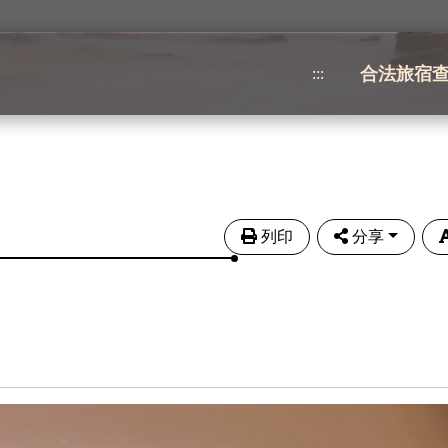
合法旅宿
:::
列印
分享