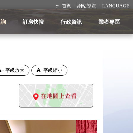
:::
首頁
網站導覽
LANGUAGE
查詢
訂房快搜
行政資訊
業者專區
+
字級放大
-
字級縮小