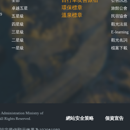
自行車友善旅宿
全部
公告訊息
環保標章
卓越五星
旅館公會
9
溫泉標章
五星級
民宿協會
四星級
觀光法規
三星級
E-learning
二星級
觀光名詞
一星級
檔案下載
istration Ministry of
網站安全策略
個資宣告
ll Rights Reserved.
( 螢幕設定最佳顯示效果為1920*1080