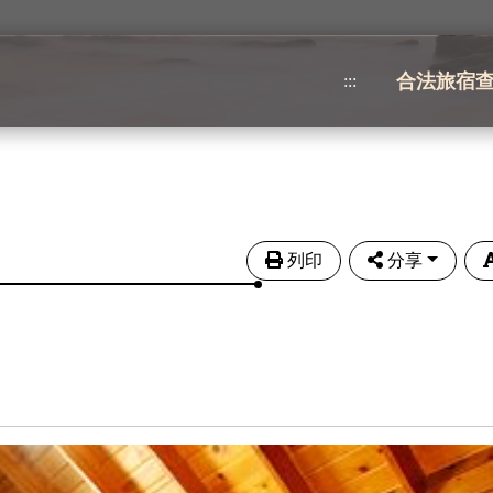
合法旅宿
:::
列印
分享