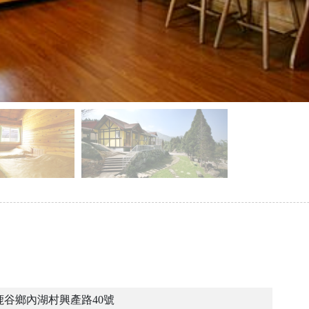
鹿谷鄉內湖村興產路40號