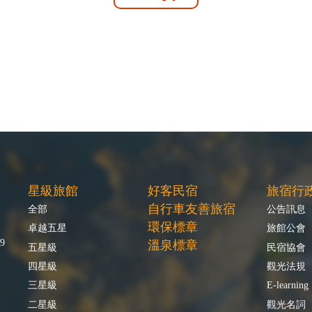
星級旅館
好客民宿
旅宿行
自行車友善旅宿
全部
公告訊息
環保標章
卓越五星
旅館公會
9
溫泉標章
五星級
民宿協會
四星級
觀光法規
三星級
E-learning
二星級
觀光名詞