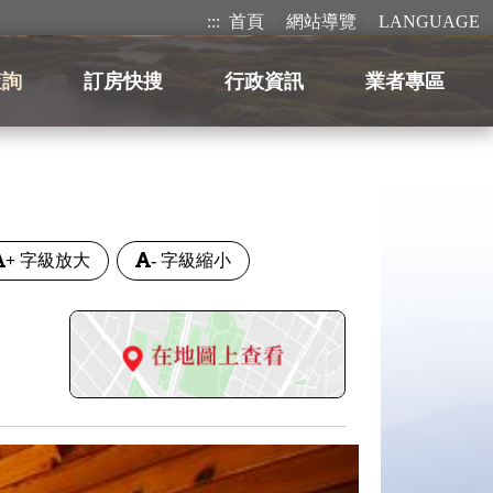
:::
首頁
網站導覽
LANGUAGE
查詢
訂房快搜
行政資訊
業者專區
+
字級放大
-
字級縮小