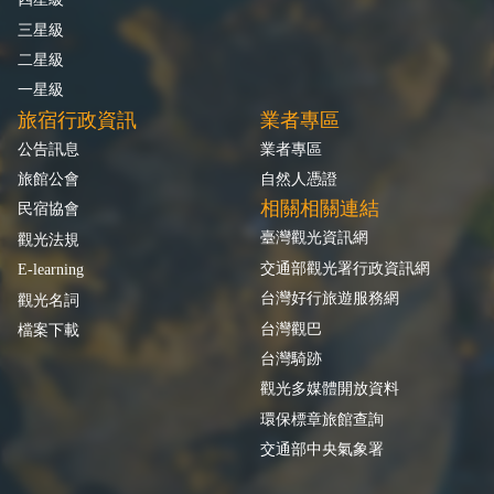
三星級
二星級
一星級
旅宿行政資訊
業者專區
公告訊息
業者專區
旅館公會
自然人憑證
相關相關連結
民宿協會
臺灣觀光資訊網
觀光法規
交通部觀光署行政資訊網
E-learning
台灣好行旅遊服務網
觀光名詞
台灣觀巴
檔案下載
台灣騎跡
觀光多媒體開放資料
環保標章旅館查詢
交通部中央氣象署