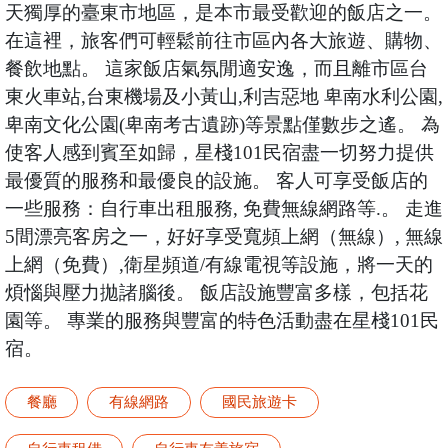
天獨厚的臺東市地區，是本市最受歡迎的飯店之一。
在這裡，旅客們可輕鬆前往市區內各大旅遊、購物、
餐飲地點。 這家飯店氣氛閒適安逸，而且離市區台
東火車站,台東機場及小黃山,利吉惡地 卑南水利公園,
卑南文化公園(卑南考古遺跡)等景點僅數步之遙。 為
使客人感到賓至如歸，星棧101民宿盡一切努力提供
最優質的服務和最優良的設施。 客人可享受飯店的
一些服務：自行車出租服務, 免費無線網路等.。 走進
5間漂亮客房之一，好好享受寬頻上網（無線）, 無線
上網（免費）,衛星頻道/有線電視等設施，將一天的
煩惱與壓力拋諸腦後。 飯店設施豐富多樣，包括花
園等。 專業的服務與豐富的特色活動盡在星棧101民
宿。
餐廳
有線網路
國民旅遊卡