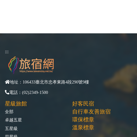
:::
地址：106433臺北市忠孝東路4段290號9樓
電話：(02)2349-1500
星級旅館
好客民宿
自行車友善旅宿
全部
環保標章
卓越五星
溫泉標章
五星級
四星級