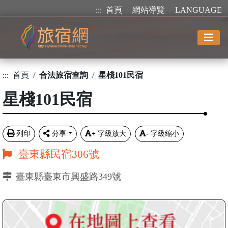
:::
首頁
網站導覽
LANGUAGE
:::
首頁
合法旅宿查詢
星棧101民宿
星棧101民宿
列印
分享
+
字級放大
-
字級縮小
臺東縣民宿306號
臺東縣臺東市興盛路349號