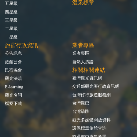
溫泉標章
五星級
四星級
三星級
二星級
一星級
旅宿行政資訊
業者專區
公告訊息
業者專區
旅館公會
自然人憑證
相關相關連結
民宿協會
臺灣觀光資訊網
觀光法規
交通部觀光署行政資訊網
E-learning
台灣好行旅遊服務網
觀光名詞
台灣觀巴
檔案下載
台灣騎跡
觀光多媒體開放資料
環保標章旅館查詢
交通部中央氣象署