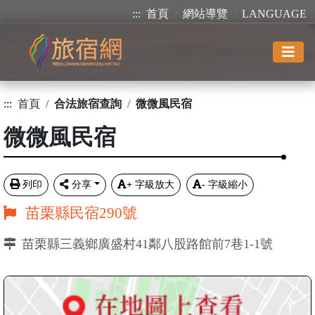
:::
首頁
網站導覽
LANGUAGE
:::
首頁
合法旅宿查詢
微微風民宿
微微風民宿
列印
分享
+
字級放大
-
字級縮小
苗栗縣民宿290號
苗栗縣三義鄉廣盛村41鄰八股路館前7巷1-1號