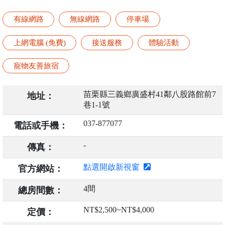
有線網路
無線網路
停車場
上網電腦 (免費)
接送服務
體驗活動
寵物友善旅宿
苗栗縣三義鄉廣盛村41鄰八股路館前7
地址：
巷1-1號
037-877077
電話或手機：
-
傳真：
點選開啟新視窗
官方網站：
4間
總房間數：
NT$2,500~NT$4,000
定價：