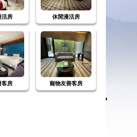
漫活房
休閒漫活房
礙客房
寵物友善客房