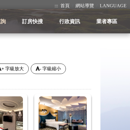
:::
首頁
網站導覽
LANGUAGE
查詢
訂房快搜
行政資訊
業者專區
+
字級放大
-
字級縮小