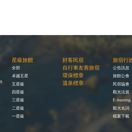
星級旅館
好客民宿
旅宿行
自行車友善旅宿
全部
公告訊息
環保標章
卓越五星
旅館公會
9
溫泉標章
五星級
民宿協會
四星級
觀光法規
三星級
E-learning
二星級
觀光名詞
一星級
檔案下載