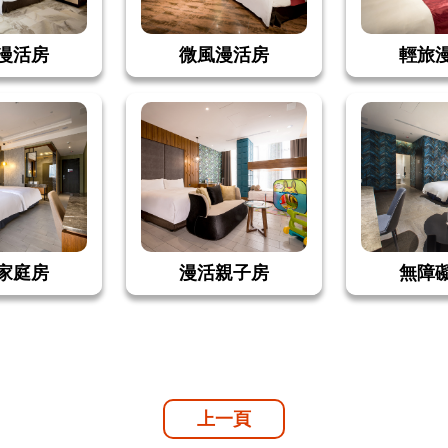
漫活房
微風漫活房
輕旅
家庭房
漫活親子房
無障
上一頁