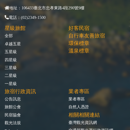
地址：106433臺北市忠孝東路4段290號9樓
電話：(02)2349-1500
星級旅館
好客民宿
自行車友善旅宿
全部
環保標章
卓越五星
溫泉標章
五星級
四星級
三星級
二星級
一星級
旅宿行政資訊
業者專區
公告訊息
業者專區
旅館公會
自然人憑證
相關相關連結
民宿協會
臺灣觀光資訊網
觀光法規