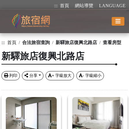
:::
首頁
網站導覽
LANGUAGE
:::
首頁
合法旅宿查詢
新驛旅店復興北路店
查看房型
新驛旅店復興北路店
列印
分享
+
字級放大
-
字級縮小