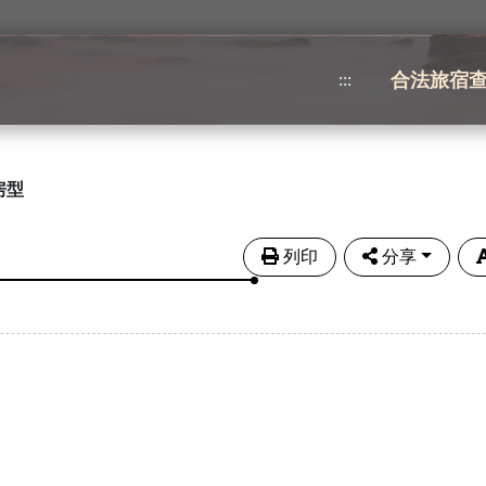
合法旅宿
:::
房型
列印
分享