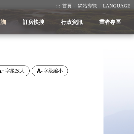
:::
首頁
網站導覽
LANGUAGE
查詢
訂房快搜
行政資訊
業者專區
+
字級放大
-
字級縮小