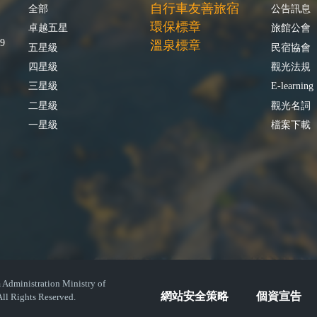
自行車友善旅宿
全部
公告訊息
環保標章
卓越五星
旅館公會
9
溫泉標章
五星級
民宿協會
四星級
觀光法規
三星級
E-learning
二星級
觀光名詞
一星級
檔案下載
istration Ministry of
網站安全策略
個資宣告
ll Rights Reserved.