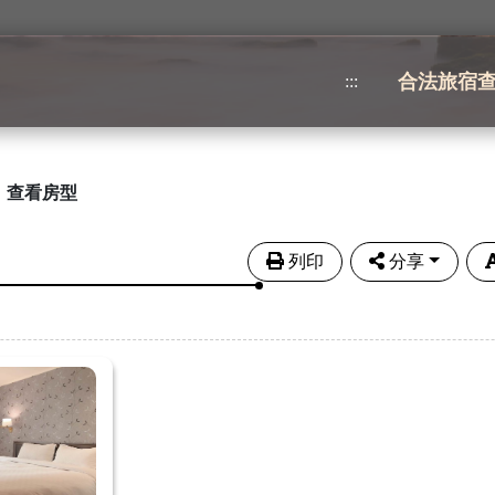
合法旅宿
:::
查看房型
列印
分享