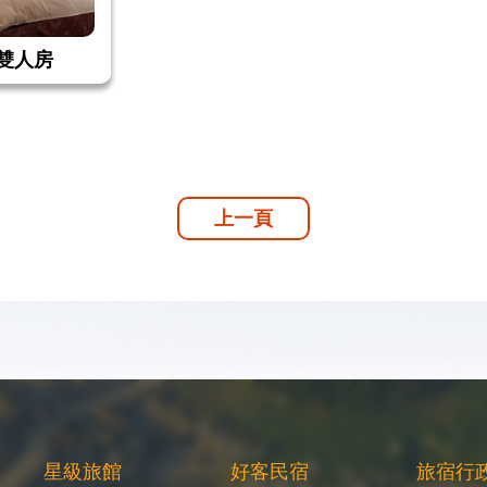
雙人房
上一頁
星級旅館
好客民宿
旅宿行