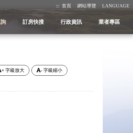
:::
首頁
網站導覽
LANGUAGE
查詢
訂房快搜
行政資訊
業者專區
+
字級放大
-
字級縮小