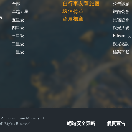
自行車友善旅宿
全部
公告訊息
環保標章
卓越五星
旅館公會
9
溫泉標章
五星級
民宿協會
四星級
觀光法規
三星級
E-learning
二星級
觀光名詞
一星級
檔案下載
istration Ministry of
網站安全策略
個資宣告
ll Rights Reserved.