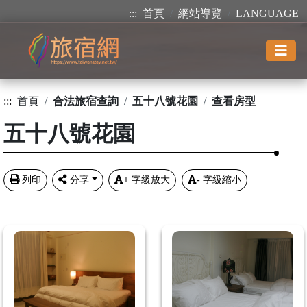
:::
首頁
網站導覽
LANGUAGE
:::
首頁
合法旅宿查詢
五十八號花園
查看房型
五十八號花園
列印
分享
+
字級放大
-
字級縮小