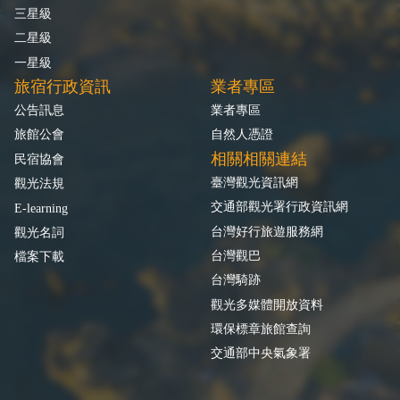
三星級
二星級
一星級
旅宿行政資訊
業者專區
公告訊息
業者專區
旅館公會
自然人憑證
相關相關連結
民宿協會
臺灣觀光資訊網
觀光法規
交通部觀光署行政資訊網
E-learning
台灣好行旅遊服務網
觀光名詞
台灣觀巴
檔案下載
台灣騎跡
觀光多媒體開放資料
環保標章旅館查詢
交通部中央氣象署