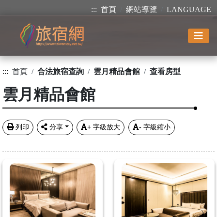
:::
首頁
網站導覽
LANGUAGE
:::
首頁
合法旅宿查詢
雲月精品會館
查看房型
雲月精品會館
列印
分享
+
字級放大
-
字級縮小