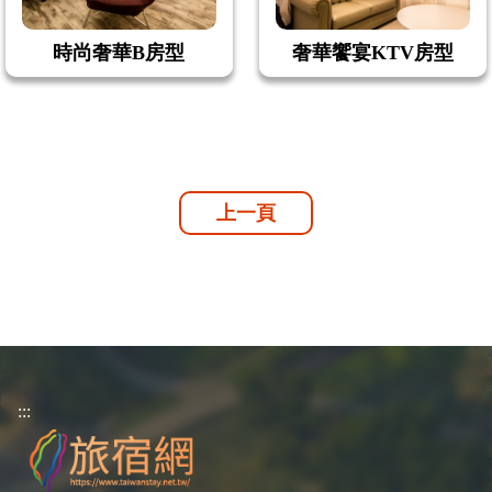
時尚奢華B房型
奢華饗宴KTV房型
上一頁
:::