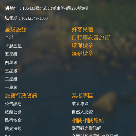
地址：106433臺北市忠孝東路4段290號9樓
電話：(02)2349-1500
星級旅館
好客民宿
自行車友善旅宿
全部
環保標章
卓越五星
溫泉標章
五星級
四星級
三星級
二星級
一星級
旅宿行政資訊
業者專區
公告訊息
業者專區
旅館公會
自然人憑證
相關相關連結
民宿協會
臺灣觀光資訊網
觀光法規