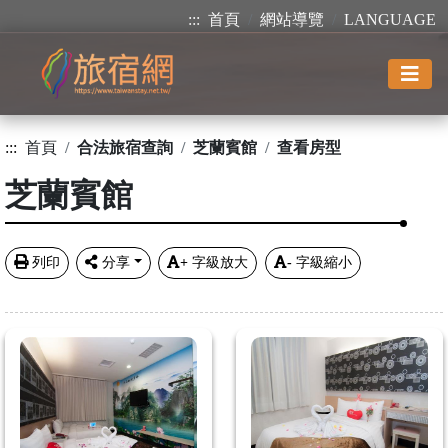
:::
首頁
網站導覽
LANGUAGE
:::
首頁
合法旅宿查詢
芝蘭賓館
查看房型
芝蘭賓館
列印
分享
+
字級放大
-
字級縮小