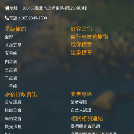
地址：106433臺北市忠孝東路4段290號9樓
電話：(02)2349-1500
星級旅館
好客民宿
自行車友善旅宿
全部
環保標章
卓越五星
溫泉標章
五星級
四星級
三星級
二星級
一星級
旅宿行政資訊
業者專區
公告訊息
業者專區
旅館公會
自然人憑證
相關相關連結
民宿協會
臺灣觀光資訊網
觀光法規