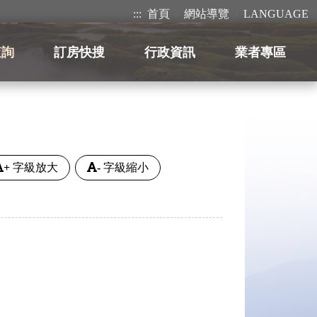
:::
首頁
網站導覽
LANGUAGE
查詢
訂房快搜
行政資訊
業者專區
+
字級放大
-
字級縮小