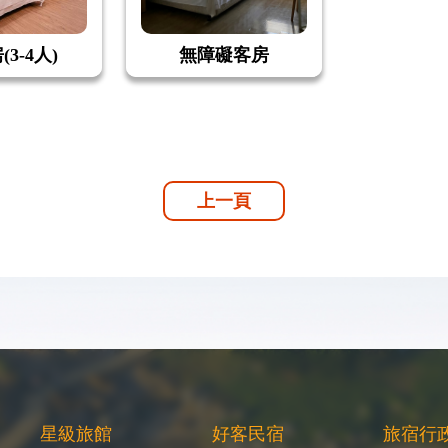
3-4人)
無障礙客房
上一頁
星級旅館
好客民宿
旅宿行