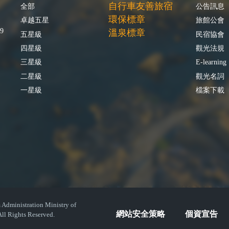
自行車友善旅宿
全部
公告訊息
環保標章
卓越五星
旅館公會
9
溫泉標章
五星級
民宿協會
四星級
觀光法規
三星級
E-learning
二星級
觀光名詞
一星級
檔案下載
istration Ministry of
網站安全策略
個資宣告
ll Rights Reserved.