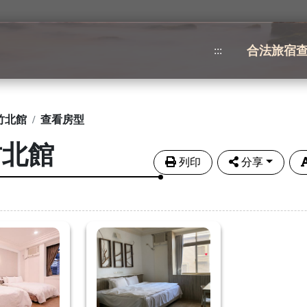
合法旅宿
:::
竹北館
查看房型
竹北館
列印
分享