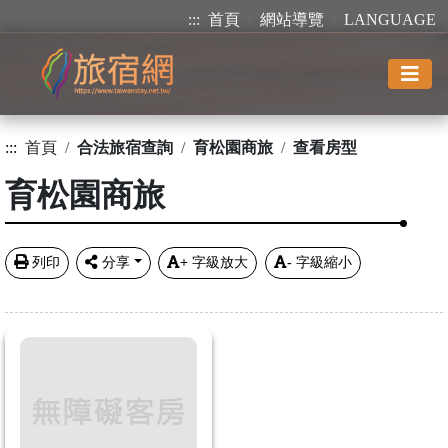
:::
首頁
網站導覽
LANGUAGE
:::
首頁
合法旅宿查詢
育松園商旅
查看房型
育松園商旅
列印
分享
+
字級放大
-
字級縮小