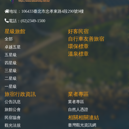
地址：106433臺北市忠孝東路4段290號9樓
電話：(02)2349-1500
星級旅館
好客民宿
自行車友善旅宿
全部
環保標章
卓越五星
溫泉標章
五星級
四星級
三星級
二星級
一星級
旅宿行政資訊
業者專區
公告訊息
業者專區
旅館公會
自然人憑證
相關相關連結
民宿協會
臺灣觀光資訊網
觀光法規