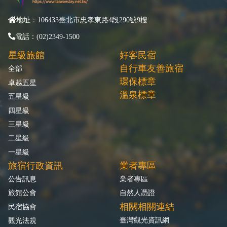
地址：106433臺北市忠孝東路4段290號9樓
電話：(02)2349-1500
星級旅館
好客民宿
自行車友善旅宿
全部
環保標章
卓越五星
溫泉標章
五星級
四星級
三星級
二星級
一星級
旅宿行政資訊
業者專區
公告訊息
業者專區
旅館公會
自然人憑證
相關相關連結
民宿協會
臺灣觀光資訊網
觀光法規