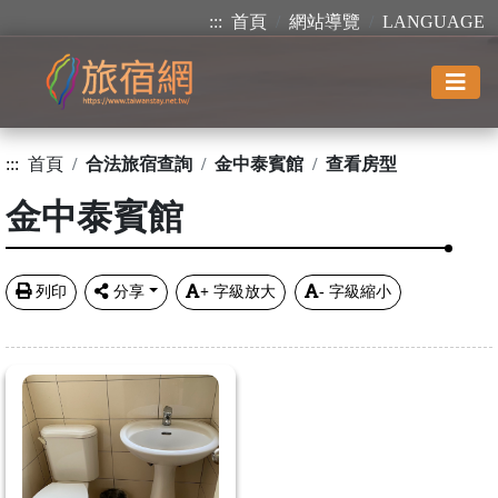
:::
首頁
網站導覽
LANGUAGE
:::
首頁
合法旅宿查詢
金中泰賓館
查看房型
金中泰賓館
列印
分享
+
字級放大
-
字級縮小