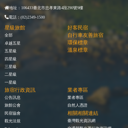
地址：106433臺北市忠孝東路4段290號9樓
電話：(02)2349-1500
星級旅館
好客民宿
自行車友善旅宿
全部
環保標章
卓越五星
溫泉標章
五星級
四星級
三星級
二星級
一星級
旅宿行政資訊
業者專區
公告訊息
業者專區
旅館公會
自然人憑證
相關相關連結
民宿協會
臺灣觀光資訊網
觀光法規