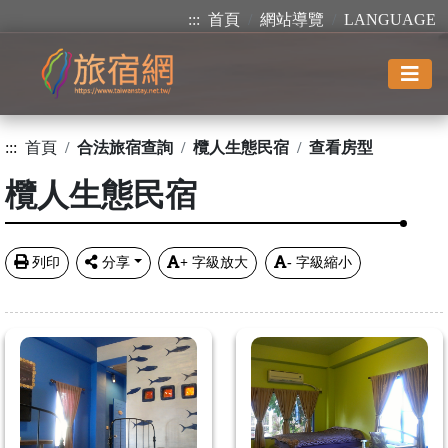
:::
首頁
網站導覽
LANGUAGE
:::
首頁
合法旅宿查詢
欖人生態民宿
查看房型
欖人生態民宿
列印
分享
+
字級放大
-
字級縮小