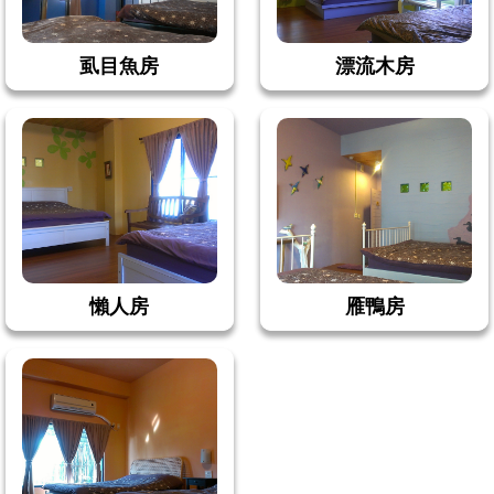
虱目魚房
漂流木房
懶人房
雁鴨房