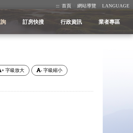
:::
首頁
網站導覽
LANGUAGE
查詢
訂房快搜
行政資訊
業者專區
+
字級放大
-
字級縮小