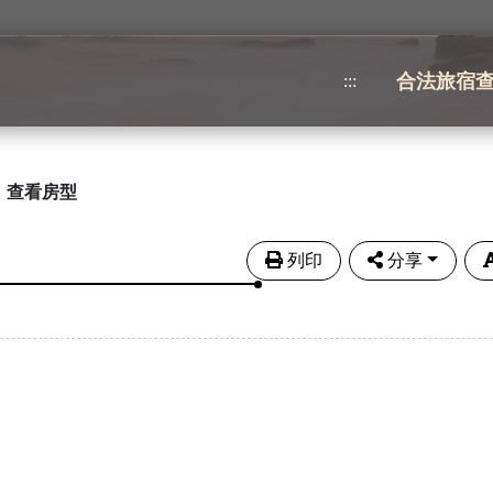
合法旅宿
:::
查看房型
列印
分享