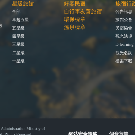
星級旅館
好客民宿
旅宿行
自行車友善旅宿
全部
公告訊息
環保標章
卓越五星
旅館公會
9
溫泉標章
五星級
民宿協會
四星級
觀光法規
三星級
E-learning
二星級
觀光名詞
一星級
檔案下載
istration Ministry of
網站安全策略
個資宣告
ll Rights Reserved.