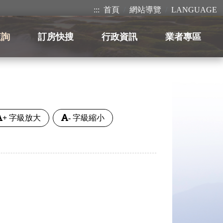
:::
首頁
網站導覽
LANGUAGE
查詢
訂房快搜
行政資訊
業者專區
+
字級放大
-
字級縮小