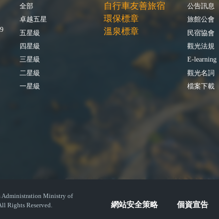
自行車友善旅宿
全部
公告訊息
環保標章
卓越五星
旅館公會
9
溫泉標章
五星級
民宿協會
四星級
觀光法規
三星級
E-learning
二星級
觀光名詞
一星級
檔案下載
istration Ministry of
網站安全策略
個資宣告
ll Rights Reserved.