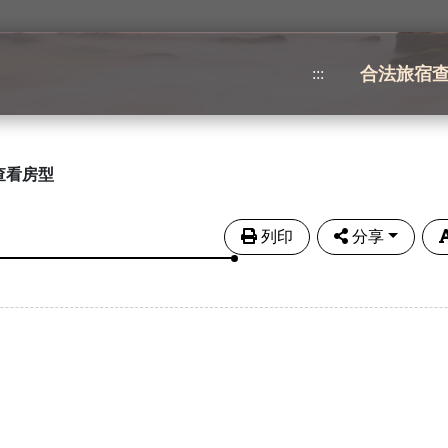
合法旅宿
:::
查看房型
列印
分享