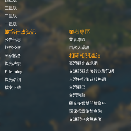
三星級
二星級
一星級
旅宿行政資訊
業者專區
公告訊息
業者專區
旅館公會
自然人憑證
相關相關連結
民宿協會
臺灣觀光資訊網
觀光法規
交通部觀光署行政資訊網
E-learning
台灣好行旅遊服務網
觀光名詞
台灣觀巴
檔案下載
台灣騎跡
觀光多媒體開放資料
環保標章旅館查詢
交通部中央氣象署