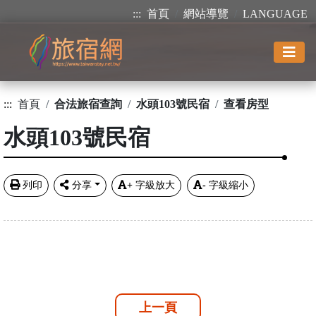
:::
首頁
網站導覽
LANGUAGE
:::
首頁
合法旅宿查詢
水頭103號民宿
查看房型
水頭103號民宿
列印
分享
+
字級放大
-
字級縮小
上一頁