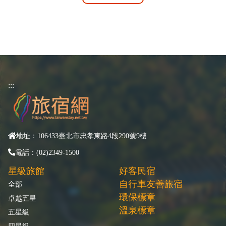
:::
地址：106433臺北市忠孝東路4段290號9樓
電話：(02)2349-1500
星級旅館
好客民宿
自行車友善旅宿
全部
環保標章
卓越五星
溫泉標章
五星級
四星級