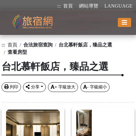
:::
首頁
網站導覽
LANGUAGE
:::
首頁
合法旅宿查詢
台北慕軒飯店，臻品之選
查看房型
台北慕軒飯店，臻品之選
列印
分享
+
字級放大
-
字級縮小