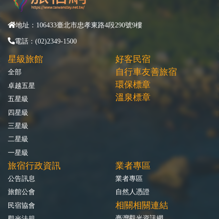
地址：106433臺北市忠孝東路4段290號9樓
電話：(02)2349-1500
星級旅館
好客民宿
自行車友善旅宿
全部
環保標章
卓越五星
溫泉標章
五星級
四星級
三星級
二星級
一星級
旅宿行政資訊
業者專區
公告訊息
業者專區
旅館公會
自然人憑證
相關相關連結
民宿協會
臺灣觀光資訊網
觀光法規