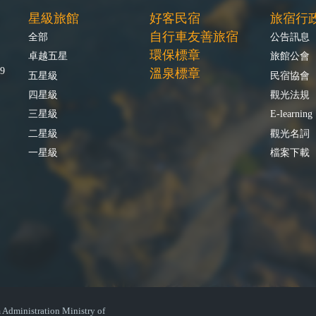
星級旅館
好客民宿
旅宿行
自行車友善旅宿
全部
公告訊息
環保標章
卓越五星
旅館公會
9
溫泉標章
五星級
民宿協會
四星級
觀光法規
三星級
E-learning
二星級
觀光名詞
一星級
檔案下載
istration Ministry of