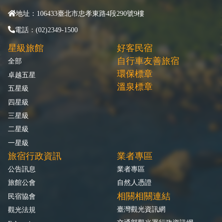
地址：106433臺北市忠孝東路4段290號9樓
電話：(02)2349-1500
星級旅館
好客民宿
自行車友善旅宿
全部
環保標章
卓越五星
溫泉標章
五星級
四星級
三星級
二星級
一星級
旅宿行政資訊
業者專區
公告訊息
業者專區
旅館公會
自然人憑證
相關相關連結
民宿協會
臺灣觀光資訊網
觀光法規