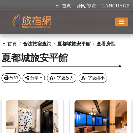
:::
首頁
網站導覽
LANGUAGE
:::
首頁
合法旅宿查詢
夏都城旅安平館
查看房型
夏都城旅安平館
列印
分享
+
字級放大
-
字級縮小