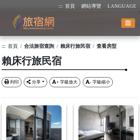
:::
首頁
網站導覽
LANGUAGE
:::
首頁
合法旅宿查詢
賴床行旅民宿
查看房型
賴床行旅民宿
列印
分享
+
字級放大
-
字級縮小