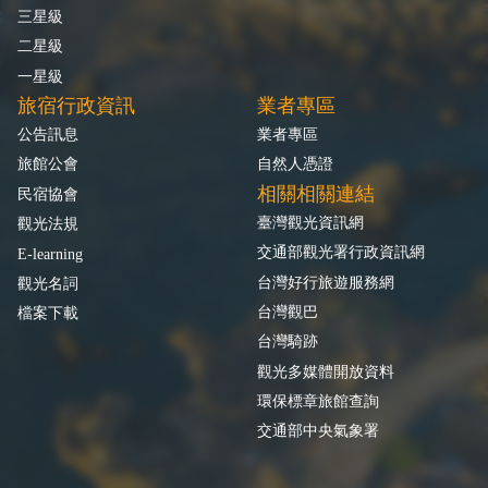
三星級
二星級
一星級
旅宿行政資訊
業者專區
公告訊息
業者專區
旅館公會
自然人憑證
相關相關連結
民宿協會
臺灣觀光資訊網
觀光法規
交通部觀光署行政資訊網
E-learning
台灣好行旅遊服務網
觀光名詞
台灣觀巴
檔案下載
台灣騎跡
觀光多媒體開放資料
環保標章旅館查詢
交通部中央氣象署