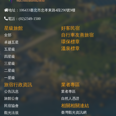
地址：106433臺北市忠孝東路4段290號9樓
電話：(02)2349-1500
星級旅館
好客民宿
自行車友善旅宿
全部
環保標章
卓越五星
溫泉標章
五星級
四星級
三星級
二星級
一星級
旅宿行政資訊
業者專區
公告訊息
業者專區
旅館公會
自然人憑證
相關相關連結
民宿協會
臺灣觀光資訊網
觀光法規