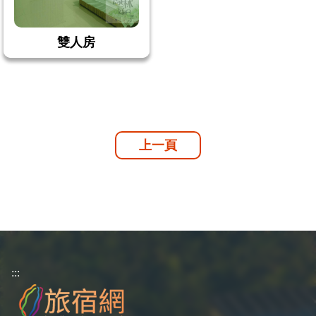
雙人房
上一頁
:::