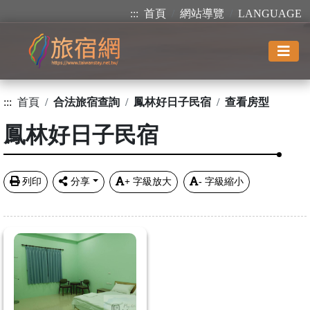
:::
首頁
網站導覽
LANGUAGE
:::
首頁
合法旅宿查詢
鳳林好日子民宿
查看房型
鳳林好日子民宿
列印
分享
+
字級放大
-
字級縮小