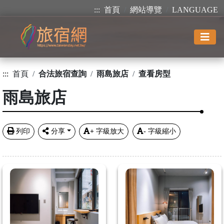
:::
首頁
網站導覽
LANGUAGE
:::
首頁
合法旅宿查詢
雨島旅店
查看房型
雨島旅店
列印
分享
+
字級放大
-
字級縮小