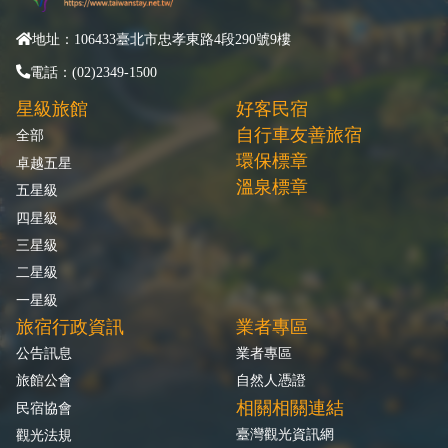
地址：106433臺北市忠孝東路4段290號9樓
電話：(02)2349-1500
星級旅館
好客民宿
自行車友善旅宿
全部
環保標章
卓越五星
溫泉標章
五星級
四星級
三星級
二星級
一星級
旅宿行政資訊
業者專區
公告訊息
業者專區
旅館公會
自然人憑證
相關相關連結
民宿協會
臺灣觀光資訊網
觀光法規