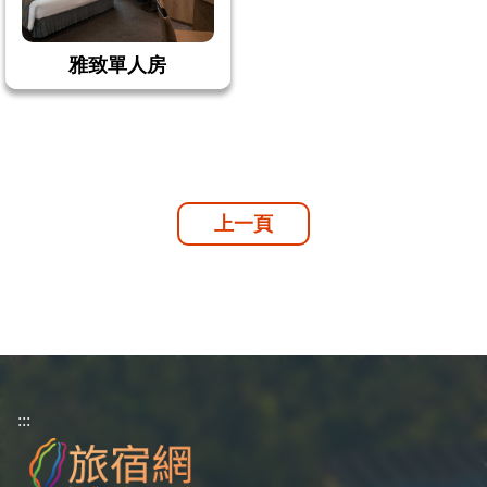
雅致單人房
上一頁
:::