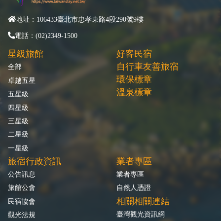
地址：106433臺北市忠孝東路4段290號9樓
電話：(02)2349-1500
星級旅館
好客民宿
自行車友善旅宿
全部
環保標章
卓越五星
溫泉標章
五星級
四星級
三星級
二星級
一星級
旅宿行政資訊
業者專區
公告訊息
業者專區
旅館公會
自然人憑證
相關相關連結
民宿協會
臺灣觀光資訊網
觀光法規