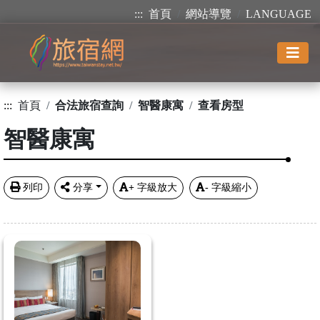
:::
首頁
網站導覽
LANGUAGE
:::
首頁
合法旅宿查詢
智醫康寓
查看房型
智醫康寓
列印
分享
+
字級放大
-
字級縮小