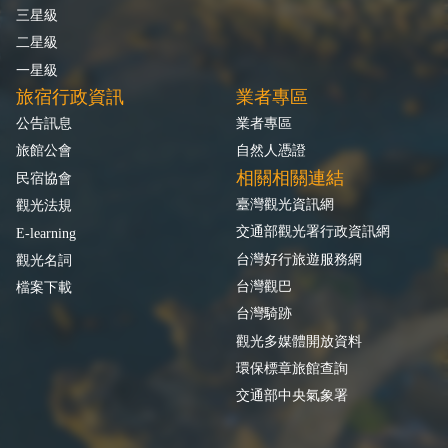
三星級
二星級
一星級
旅宿行政資訊
業者專區
公告訊息
業者專區
旅館公會
自然人憑證
相關相關連結
民宿協會
臺灣觀光資訊網
觀光法規
交通部觀光署行政資訊網
E-learning
台灣好行旅遊服務網
觀光名詞
台灣觀巴
檔案下載
台灣騎跡
觀光多媒體開放資料
環保標章旅館查詢
交通部中央氣象署