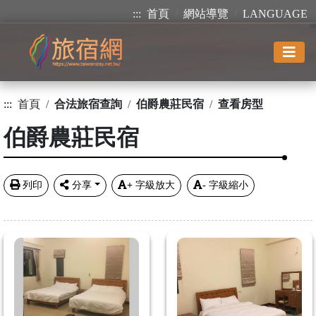
:::
首頁
網站導覽
LANGUAGE
:::
首頁
合法旅宿查詢
伯爵農莊民宿
查看房型
伯爵農莊民宿
列印
分享
+
字級放大
-
字級縮小