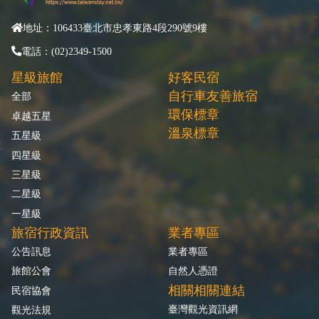
地址：106433臺北市忠孝東路4段290號9樓
電話：(02)2349-1500
星級旅館
好客民宿
自行車友善旅宿
全部
環保標章
卓越五星
溫泉標章
五星級
四星級
三星級
二星級
一星級
旅宿行政資訊
業者專區
公告訊息
業者專區
旅館公會
自然人憑證
相關相關連結
民宿協會
臺灣觀光資訊網
觀光法規