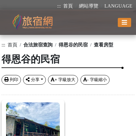
:::
首頁
網站導覽
LANGUAGE
:::
首頁
合法旅宿查詢
得恩谷的民宿
查看房型
得恩谷的民宿
列印
分享
+
字級放大
-
字級縮小