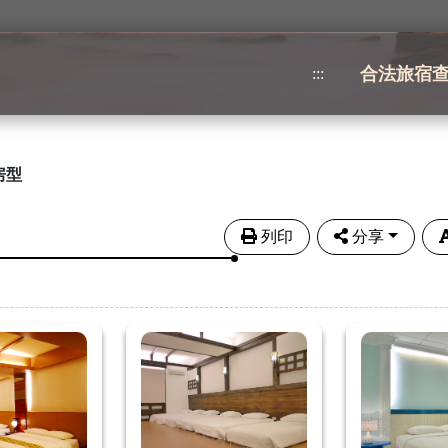
合法旅宿
:::
房型
列印
分享