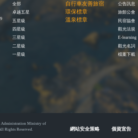
自行車友善旅宿
全部
公告訊息
環保標章
卓越五星
旅館公會
9
溫泉標章
五星級
民宿協會
四星級
觀光法規
三星級
E-learning
二星級
觀光名詞
一星級
檔案下載
istration Ministry of
網站安全策略
個資宣告
ll Rights Reserved.