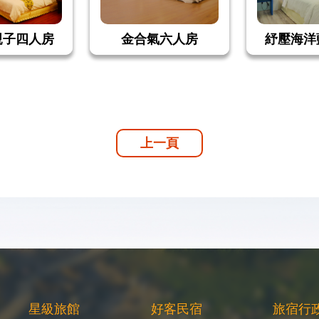
親子四人房
金合氣六人房
紓壓海洋
上一頁
星級旅館
好客民宿
旅宿行