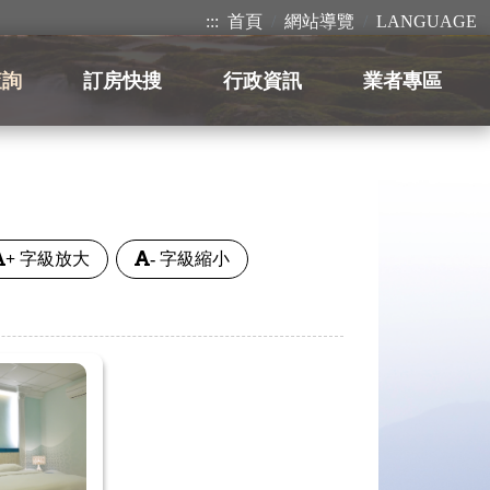
:::
首頁
網站導覽
LANGUAGE
查詢
訂房快搜
行政資訊
業者專區
+
字級放大
-
字級縮小