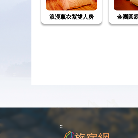
浪漫薰衣紫雙人房
金團圓
:::