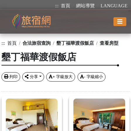
:::
首頁
網站導覽
LANGUAGE
:::
首頁
合法旅宿查詢
墾丁福華渡假飯店
查看房型
墾丁福華渡假飯店
列印
分享
+
字級放大
-
字級縮小