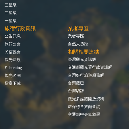
三星級
二星級
一星級
旅宿行政資訊
業者專區
公告訊息
業者專區
旅館公會
自然人憑證
相關相關連結
民宿協會
臺灣觀光資訊網
觀光法規
交通部觀光署行政資訊網
E-learning
台灣好行旅遊服務網
觀光名詞
台灣觀巴
檔案下載
台灣騎跡
觀光多媒體開放資料
環保標章旅館查詢
交通部中央氣象署