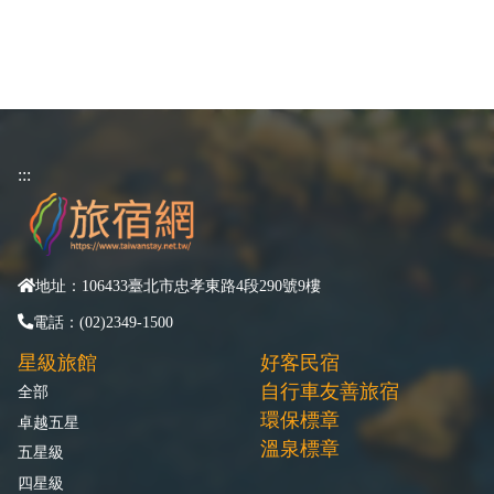
:::
地址：106433臺北市忠孝東路4段290號9樓
電話：(02)2349-1500
星級旅館
好客民宿
自行車友善旅宿
全部
環保標章
卓越五星
溫泉標章
五星級
四星級