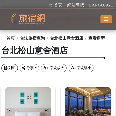
:::
首頁
網站導覽
LANGUAGE
:::
首頁
合法旅宿查詢
台北松山意舍酒店
查看房型
台北松山意舍酒店
列印
分享
+
字級放大
-
字級縮小