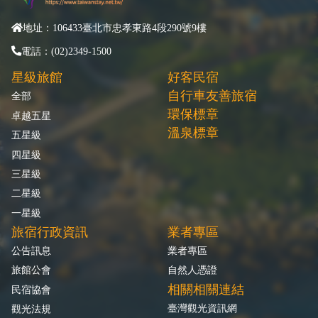
地址：106433臺北市忠孝東路4段290號9樓
電話：(02)2349-1500
星級旅館
好客民宿
自行車友善旅宿
全部
環保標章
卓越五星
溫泉標章
五星級
四星級
三星級
二星級
一星級
旅宿行政資訊
業者專區
公告訊息
業者專區
旅館公會
自然人憑證
相關相關連結
民宿協會
臺灣觀光資訊網
觀光法規