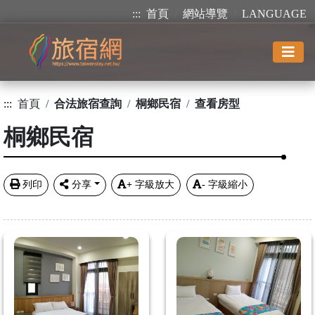
:::
首頁
網站導覽
LANGUAGE
:::
首頁
合法旅宿查詢
桐鄉民宿
查看房型
桐鄉民宿
列印
分享
+
字級放大
-
字級縮小