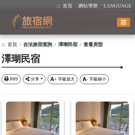
:::
首頁
網站導覽
LANGUAGE
:::
首頁
合法旅宿查詢
澤瑚民宿
查看房型
澤瑚民宿
列印
分享
+
字級放大
-
字級縮小