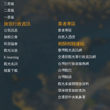
三星級
二星級
一星級
旅宿行政資訊
業者專區
公告訊息
業者專區
旅館公會
自然人憑證
相關相關連結
民宿協會
臺灣觀光資訊網
觀光法規
交通部觀光署行政資訊網
E-learning
台灣好行旅遊服務網
觀光名詞
台灣觀巴
檔案下載
台灣騎跡
觀光多媒體開放資料
環保標章旅館查詢
交通部中央氣象署