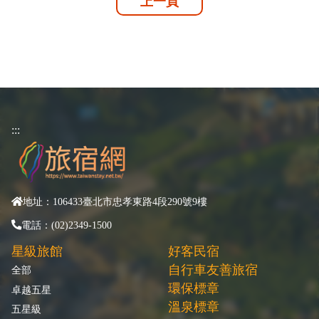
上一頁
:::
地址：106433臺北市忠孝東路4段290號9樓
電話：(02)2349-1500
星級旅館
好客民宿
自行車友善旅宿
全部
環保標章
卓越五星
溫泉標章
五星級