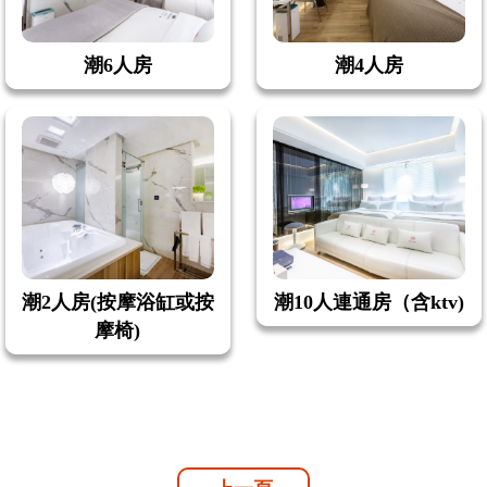
潮6人房
潮4人房
潮2人房(按摩浴缸或按
潮10人連通房（含ktv)
摩椅)