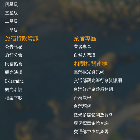
四星級
三星級
二星級
一星級
旅宿行政資訊
業者專區
公告訊息
業者專區
旅館公會
自然人憑證
相關相關連結
民宿協會
臺灣觀光資訊網
觀光法規
交通部觀光署行政資訊網
E-learning
台灣好行旅遊服務網
觀光名詞
台灣觀巴
檔案下載
台灣騎跡
觀光多媒體開放資料
環保標章旅館查詢
交通部中央氣象署