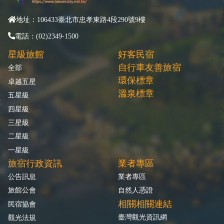
地址：106433臺北市忠孝東路4段290號9樓
電話：(02)2349-1500
星級旅館
好客民宿
自行車友善旅宿
全部
環保標章
卓越五星
溫泉標章
五星級
四星級
三星級
二星級
一星級
旅宿行政資訊
業者專區
公告訊息
業者專區
旅館公會
自然人憑證
相關相關連結
民宿協會
臺灣觀光資訊網
觀光法規