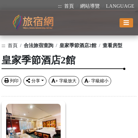
:::
首頁
網站導覽
LANGUAGE
:::
首頁
合法旅宿查詢
皇家季節酒店2館
查看房型
皇家季節酒店2館
列印
分享
+
字級放大
-
字級縮小