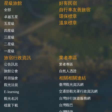
星級旅館
好客民宿
自行車友善旅宿
全部
環保標章
卓越五星
溫泉標章
五星級
四星級
三星級
二星級
一星級
旅宿行政資訊
業者專區
公告訊息
業者專區
旅館公會
自然人憑證
相關相關連結
民宿協會
臺灣觀光資訊網
觀光法規
交通部觀光署行政資訊網
E-learning
台灣好行旅遊服務網
觀光名詞
台灣觀巴
檔案下載
台灣騎跡